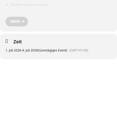
Mobiler Verkauf (m/w/d)
Fragen rund um Deinen Festivaljob beantwortet Dir gerne unser
Personalteam
.
Telefon oder WhatsApp an
+49 6541 8141-222
.
MEHR
Hier geht’s zu unseren
FAQs
.
Zeit
1. Juli 2026
-
4. Juli 2026
(Ganztägiges Event)
(GMT+01:00)