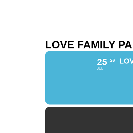
LOVE FAMILY P
25
LOV
26
JUL