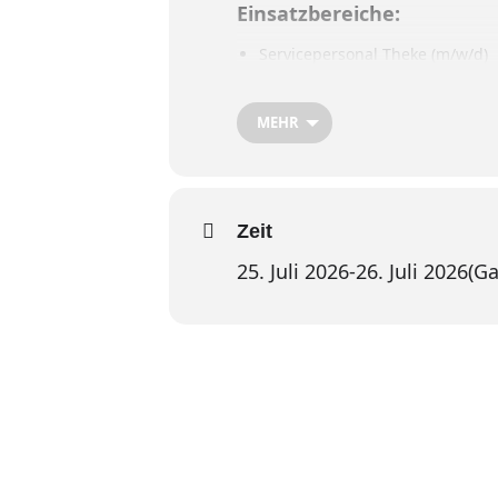
Einsatzbereiche:
Servicepersonal Theke (m/w/d)
Bestücker
(m/w/d)
MEHR
Fragen rund um Deinen Fest
6541 8141-222
.
Hier geht’s zu unseren
FAQ
Zeit
25. Juli 2026
-
26. Juli 2026
(Ga