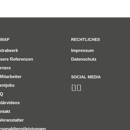
EMAP
RECHTLICHES
ktralwerk
Impressum
sere Referenzen
Datenschutz
rriere
Mitarbeiter
SOCIAL MEDIA
entjobs
AQ
klärvideos
ntakt
Veranstalter
rsonaldienstleistungen