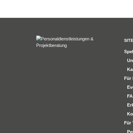
SIT
Spe
Un
Ka
Für 
Ev
F
Er
Ko
Für 
Pe