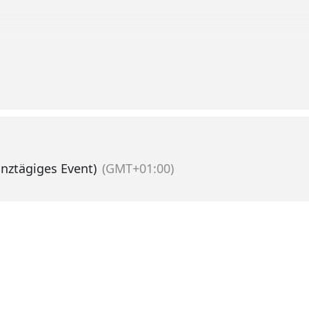
ivaljob beantwortet Dir gerne unser
Personalteam
.
s
.
nztägiges Event)
(GMT+01:00)