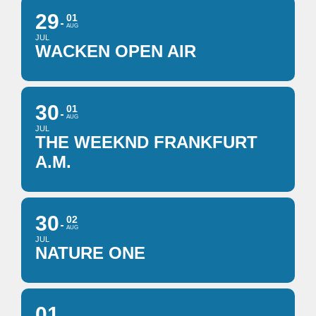
29
01
AUG
JUL
WACKEN OPEN AIR
30
01
AUG
JUL
THE WEEKND FRANKFURT
A.M.
30
02
AUG
JUL
NATURE ONE
01