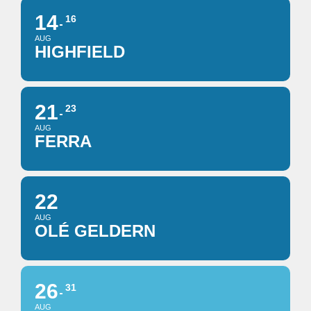
14
16
AUG
HIGHFIELD
21
23
AUG
FERRA
22
AUG
OLÉ GELDERN
26
31
AUG