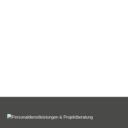
Kontakt
Spektralwerk Service GmbH
Bachstraße 3
56841 Traben-Trarbach
06541 / 8141 – 200
konzept@spektralwerk.de