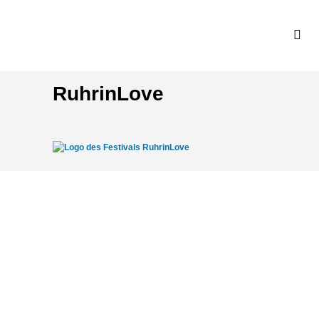
RuhrinLove
KONTAKT
Kontakt
Spektralwerk Service GmbH
Bachstraße 3
56841 Traben-Trarbach