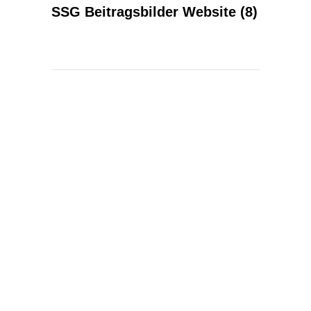
SSG Beitragsbilder Website (8)
KONTAKT
Kontakt
Spektralwerk Service GmbH
Bachstraße 3
56841 Traben-Trarbach
06541 / 8141 – 200
konzept@spektralwerk.de