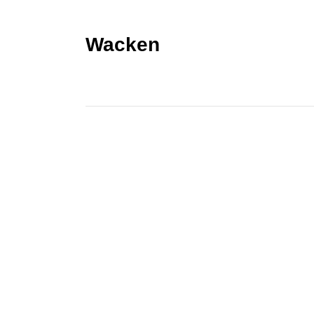
Wacken
KONTAKT
Kontakt
Spektralwerk Service GmbH
Bachstraße 3
56841 Traben-Trarbach
06541 / 8141 – 200
konzept@spektralwerk.de