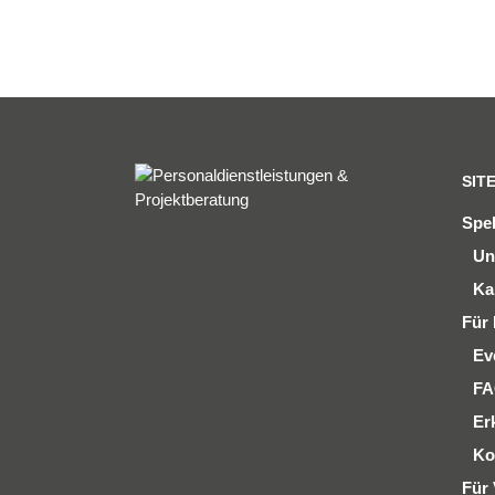
SIT
Spe
Un
Ka
Für 
Ev
F
Er
Ko
Für 