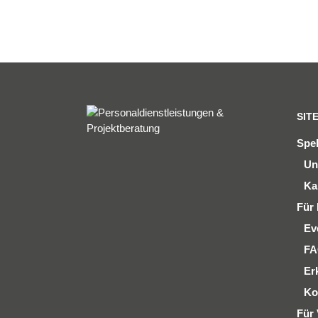
SIT
Spe
Un
Ka
Für 
Ev
F
Er
Ko
Für 