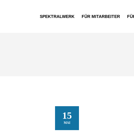
SPEKTRALWERK
FÜR MITARBEITER
FÜ
15
MAI