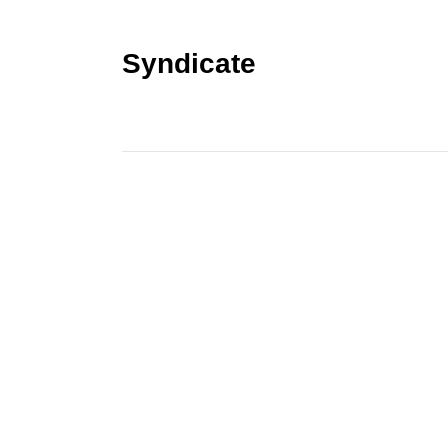
Syndicate
KONTAKT
Kontakt
Spektralwerk Service GmbH
Bachstraße 3
56841 Traben-Trarbach
06541 / 8141 – 200
konzept@spektralwerk.de