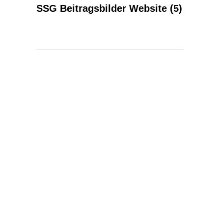
SSG Beitragsbilder Website (5)
KONTAKT
Kontakt
Spektralwerk Service GmbH
Bachstraße 3
56841 Traben-Trarbach
06541 / 8141 – 200
konzept@spektralwerk.de