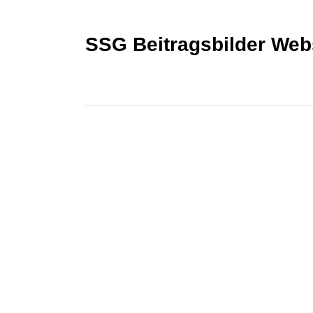
SSG Beitragsbilder Web
KONTAKT
Kontakt
Spektralwerk Service GmbH
Bachstraße 3
56841 Traben-Trarbach
06541 / 8141 – 200
konzept@spektralwerk.de