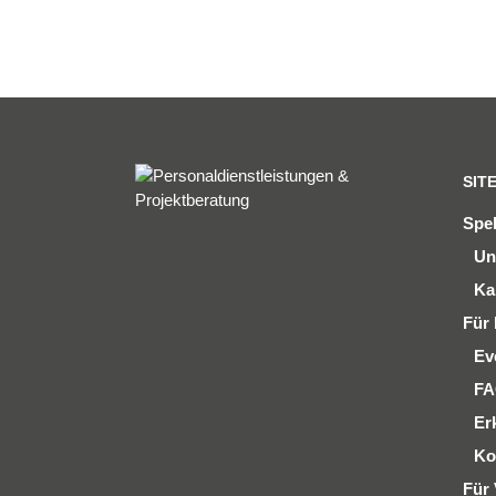
SIT
Spe
Un
Ka
Für 
Ev
F
Er
Ko
Für 