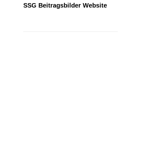
SSG Beitragsbilder Website
KONTAKT
Kontakt
Spektralwerk Service GmbH
Bachstraße 3
56841 Traben-Trarbach
06541 / 8141 – 200
konzept@spektralwerk.de