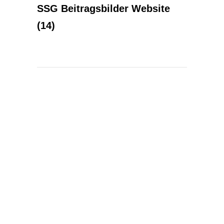
SSG Beitragsbilder Website
(14)
KONTAKT
Kontakt
Spektralwerk Service GmbH
Bachstraße 3
56841 Traben-Trarbach
06541 / 8141 – 200
konzept@spektralwerk.de