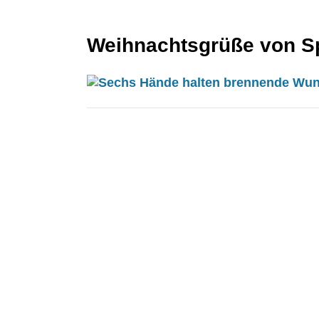
Weihnachtsgrüße von S
KONTAKT
Kontakt
Spektralwerk Service GmbH
Bachstraße 3
56841 Traben-Trarbach
06541 / 8141 – 200
konzept@spektralwerk.de