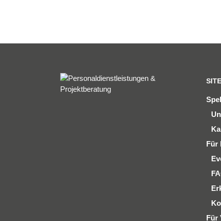
SIT
Spe
Un
Ka
Für 
Ev
F
Er
Ko
Für 