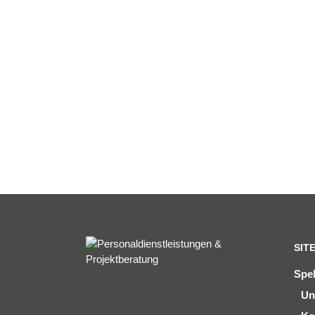
Bachstraße 3
56841 Traben-Trarbach
06541 / 8141 – 200
konzept@spektralwerk.de
SIT
Spe
Un