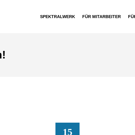
SPEKTRALWERK
FÜR MITARBEITER
FÜ
!
15