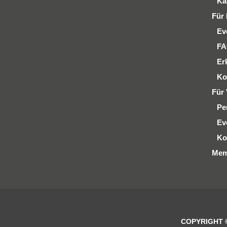
Ka
Für 
Ev
F
Er
Ko
Für 
Pe
Ev
Ko
Mem
COPYRIGHT 