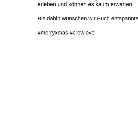
erleben und können es kaum erwarten.
Bis dahin wünschen wir Euch entspannte 
#merryxmas #crewlove
KONTAKT
Kontakt
Spektralwerk Service GmbH