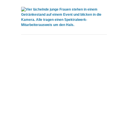
KONTAKT
Kontakt
Spektralwerk Service GmbH
Bachstraße 3
56841 Traben-Trarbach
06541 / 8141 – 200
konzept@spektralwerk.de