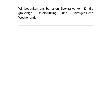
Wir bedanken uns bei allen Spektralwerkern für die
großartige Unterstützung und unvergessliche
Wochenenden!
KONTAKT
Kontakt
Spektralwerk Service GmbH
Bachstraße 3
56841 Traben-Trarbach